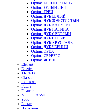
Optima БЕЛЫЙ ЖЕМЧУГ
Optima БЕЛЫЙ ЛЕД
Optima ГРЕЙ
Optima ДУБ БЕЛЫЙ
Optima ДУБ ЗОЛОТИСТЫЙ
Optima ДУБ КАПУЧИНО
Optima ДУБ ПАТИНА
Optima ДУБ СВЕТЛЫЙ
Optima ДУБ СЕРЫЙ
Optima ДУБ ХРУСТАЛЬ
Optima ДУБ ЧЕРНЫЙ
Optima ОРЕХ
Optima СЕРЕБРО
Optima ЯСЕНЬ
Elegant
Estetica
TREND
Classic
FUSION
Futura
Favorite
NEO CLASSIC
Solid
Белые
В коттедж