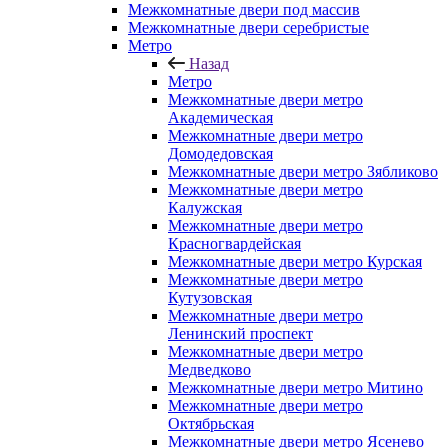
Межкомнатные двери под массив
Межкомнатные двери серебристые
Метро
Назад
Метро
Межкомнатные двери метро
Академическая
Межкомнатные двери метро
Домодедовская
Межкомнатные двери метро Зябликово
Межкомнатные двери метро
Калужская
Межкомнатные двери метро
Красногвардейская
Межкомнатные двери метро Курская
Межкомнатные двери метро
Кутузовская
Межкомнатные двери метро
Ленинский проспект
Межкомнатные двери метро
Медведково
Межкомнатные двери метро Митино
Межкомнатные двери метро
Октябрьская
Межкомнатные двери метро Ясенево