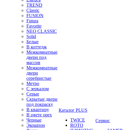
TREND
Classic
FUSION
Futura
Favorite
NEO CLASSIC
Solid
Белые
В коттедж
Межкомнатные
двери под
массив
Межкомнатные
двери
серебристые
Метро
С зеркалом
Серые
Скрытые двери
под покраску
В квартиру
Каталог PLUS
В цвете орех
Черные
TWICE
Сервис
Экошпон
ROTO