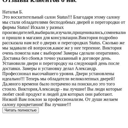
Наталья Б.
И
Это восхитительный салон Status!!! Благодаря этому салону
З
мы стали обладателями бесподобных дверей и перегородки от
п
фирмы Status! Искали у разных
б
производителей,выбирали,изучали,приценивались,сомневалис
и пришли в магазин для консультации.Виктория подробно
рассказала нам всё о дверях и перегородках Status. Сколько же
мы задавали ей вопросов,какое же у нее терпение. Виктория
очень помогла нам с выбором! Замеры сделали оперативно.
Доставка без сбоев,в точно указанный в договоре день.
Установили двери и перегородку на следующий день после
доставки. Замеры и установку делал Александр.
Профессионал высочайшего уровня. Двери установлены
идеально!!! Теперь мы обладатели великолепных дверей!
Да,много времени было потрачено на поиски,но это того
стоило. Виктория,Александр - вы лучшие! Вы люди которые
любят свой продукт и людей для которых они работают.
Низкий Вам поклон за профессионализм. От души желаем
салону процветания! Вы лучшие!!!
Читать полностью