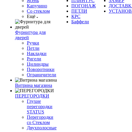
Ясень
ПЛИНТУС
ЗАМЕР
Капучино
ПОГОНАЖ
ДОСТАВК
Со стеклом
ПЕТЛИ
УСТАНОВ
Ещё
КРС
Баффели
Фурнитура для
дверей
Ручки
Петли
Накладки
Ригели
Цилиндры
Поворотники
Ограничители
Витрина магазина
ПЕРЕГОРОДКИ
Глухие
перегородки
STATUS
Перегородки
со Стеклом
Двухполосные