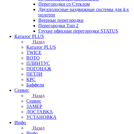
Перегородки со Стеклом
Двухполосные раздвижные системы для 4-х
полотен
Веерные перегородки
Перегородки Тип 2
Глухие офисные перегородки STATUS
Каталог PLUS
Назад
Каталог PLUS
TWICE
ROTO
ПЛИНТУС
ПОГОНАЖ
ПЕТЛИ
КРС
Баффели
Сервис
Назад
Сервис
ЗАМЕР
ДОСТАВКА
УСТАНОВКА
Инфо
Назад
Инфо