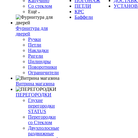
Капучино
ПОГОНАЖ
ДОСТАВК
Со стеклом
ПЕТЛИ
УСТАНОВ
Ещё
КРС
Баффели
Фурнитура для
дверей
Ручки
Петли
Накладки
Ригели
Цилиндры
Поворотники
Ограничители
Витрина магазина
ПЕРЕГОРОДКИ
Глухие
перегородки
STATUS
Перегородки
со Стеклом
Двухполосные
раздвижные