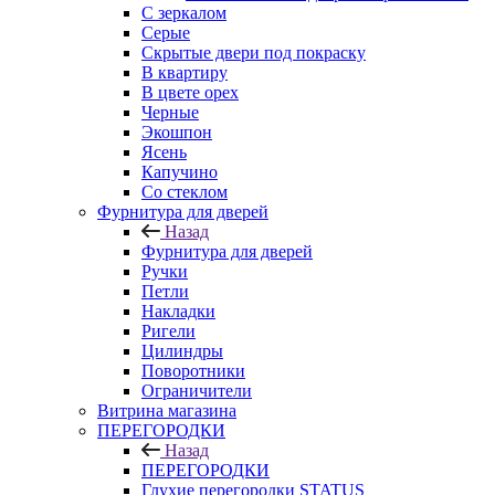
С зеркалом
Серые
Скрытые двери под покраску
В квартиру
В цвете орех
Черные
Экошпон
Ясень
Капучино
Со стеклом
Фурнитура для дверей
Назад
Фурнитура для дверей
Ручки
Петли
Накладки
Ригели
Цилиндры
Поворотники
Ограничители
Витрина магазина
ПЕРЕГОРОДКИ
Назад
ПЕРЕГОРОДКИ
Глухие перегородки STATUS