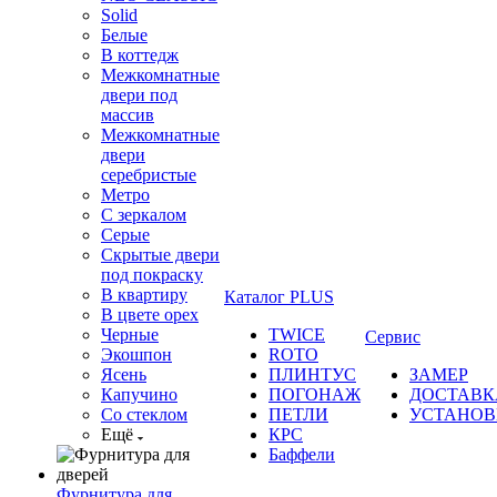
Solid
Белые
В коттедж
Межкомнатные
двери под
массив
Межкомнатные
двери
серебристые
Метро
С зеркалом
Серые
Скрытые двери
под покраску
В квартиру
Каталог PLUS
В цвете орех
Черные
TWICE
Сервис
Экошпон
ROTO
Ясень
ПЛИНТУС
ЗАМЕР
Капучино
ПОГОНАЖ
ДОСТАВК
Со стеклом
ПЕТЛИ
УСТАНОВ
Ещё
КРС
Баффели
Фурнитура для