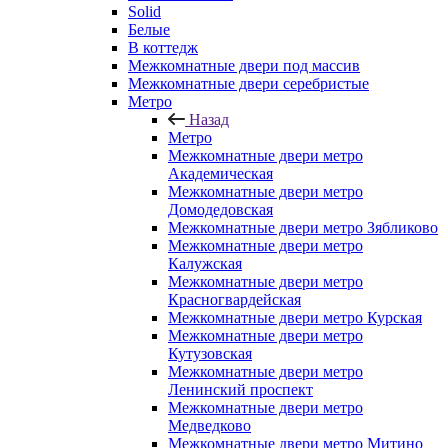
Solid
Белые
В коттедж
Межкомнатные двери под массив
Межкомнатные двери серебристые
Метро
Назад
Метро
Межкомнатные двери метро
Академическая
Межкомнатные двери метро
Домодедовская
Межкомнатные двери метро Зябликово
Межкомнатные двери метро
Калужская
Межкомнатные двери метро
Красногвардейская
Межкомнатные двери метро Курская
Межкомнатные двери метро
Кутузовская
Межкомнатные двери метро
Ленинский проспект
Межкомнатные двери метро
Медведково
Межкомнатные двери метро Митино