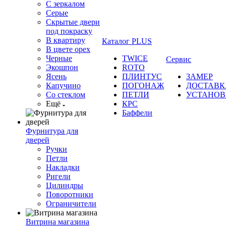
С зеркалом
Серые
Скрытые двери
под покраску
В квартиру
Каталог PLUS
В цвете орех
Черные
TWICE
Сервис
Экошпон
ROTO
Ясень
ПЛИНТУС
ЗАМЕР
Капучино
ПОГОНАЖ
ДОСТАВК
Со стеклом
ПЕТЛИ
УСТАНОВ
Ещё
КРС
Баффели
Фурнитура для
дверей
Ручки
Петли
Накладки
Ригели
Цилиндры
Поворотники
Ограничители
Витрина магазина