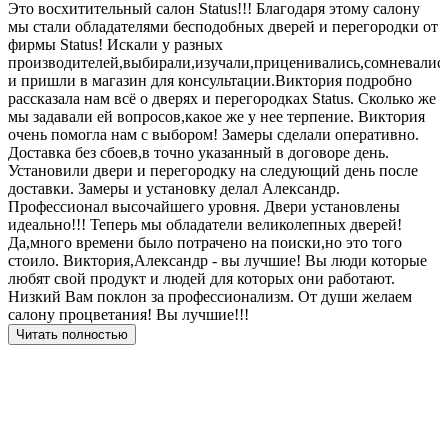
Это восхитительный салон Status!!! Благодаря этому салону
З
мы стали обладателями бесподобных дверей и перегородки от
п
фирмы Status! Искали у разных
б
производителей,выбирали,изучали,приценивались,сомневалис
и пришли в магазин для консультации.Виктория подробно
рассказала нам всё о дверях и перегородках Status. Сколько же
мы задавали ей вопросов,какое же у нее терпение. Виктория
очень помогла нам с выбором! Замеры сделали оперативно.
Доставка без сбоев,в точно указанный в договоре день.
Установили двери и перегородку на следующий день после
доставки. Замеры и установку делал Александр.
Профессионал высочайшего уровня. Двери установлены
идеально!!! Теперь мы обладатели великолепных дверей!
Да,много времени было потрачено на поиски,но это того
стоило. Виктория,Александр - вы лучшие! Вы люди которые
любят свой продукт и людей для которых они работают.
Низкий Вам поклон за профессионализм. От души желаем
салону процветания! Вы лучшие!!!
Читать полностью