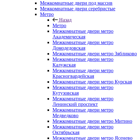
Межкомнатные двери под массив
Межкомнатные двери серебристые
Метро
Назад
Метро
Межкомнатные двери метро
Академическая
Межкомнатные двери метро
Домодедовская
Межкомнатные двери метро Зябликово
Межкомнатные двери метро
Калужская
Межкомнатные двери метро
Красногвардейская
Межкомнатные двери метро Курская
Межкомнатные двери метро
Кутузовская
Межкомнатные двери метро
Ленинский проспект
Межкомнатные двери метро
Медведково
Межкомнатные двери метро Митино
Межкомнатные двери метро
Октябрьская
Межкомнатные двери метро Ясенево