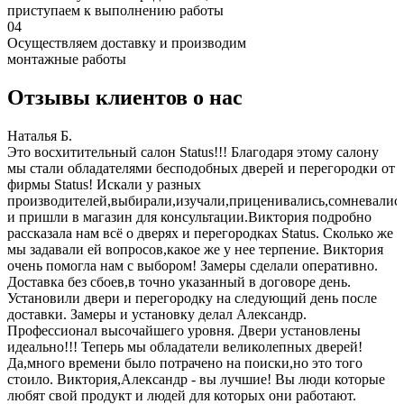
приступаем к выполнению работы
04
Осуществляем доставку и производим
монтажные работы
Отзывы клиентов о нас
Наталья Б.
И
Это восхитительный салон Status!!! Благодаря этому салону
З
мы стали обладателями бесподобных дверей и перегородки от
п
фирмы Status! Искали у разных
б
производителей,выбирали,изучали,приценивались,сомневалис
и пришли в магазин для консультации.Виктория подробно
рассказала нам всё о дверях и перегородках Status. Сколько же
мы задавали ей вопросов,какое же у нее терпение. Виктория
очень помогла нам с выбором! Замеры сделали оперативно.
Доставка без сбоев,в точно указанный в договоре день.
Установили двери и перегородку на следующий день после
доставки. Замеры и установку делал Александр.
Профессионал высочайшего уровня. Двери установлены
идеально!!! Теперь мы обладатели великолепных дверей!
Да,много времени было потрачено на поиски,но это того
стоило. Виктория,Александр - вы лучшие! Вы люди которые
любят свой продукт и людей для которых они работают.