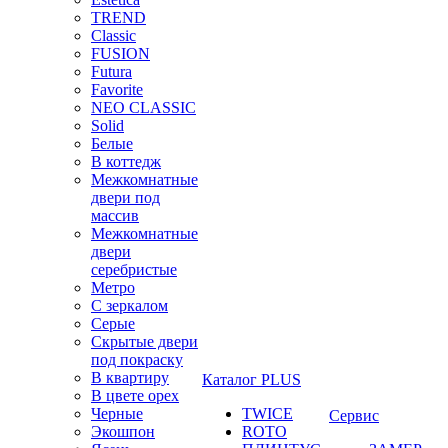
TREND
Classic
FUSION
Futura
Favorite
NEO CLASSIC
Solid
Белые
В коттедж
Межкомнатные
двери под
массив
Межкомнатные
двери
серебристые
Метро
С зеркалом
Серые
Скрытые двери
под покраску
В квартиру
Каталог PLUS
В цвете орех
Черные
TWICE
Сервис
Экошпон
ROTO