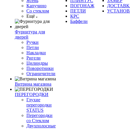
Ясень
ПЛИНТУС
ЗАМЕР
Капучино
ПОГОНАЖ
ДОСТАВК
Со стеклом
ПЕТЛИ
УСТАНОВ
Ещё
КРС
Баффели
Фурнитура для
дверей
Ручки
Петли
Накладки
Ригели
Цилиндры
Поворотники
Ограничители
Витрина магазина
ПЕРЕГОРОДКИ
Глухие
перегородки
STATUS
Перегородки
со Стеклом
Двухполосные