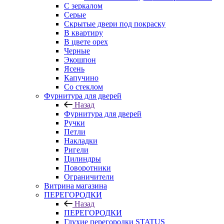
С зеркалом
Серые
Скрытые двери под покраску
В квартиру
В цвете орех
Черные
Экошпон
Ясень
Капучино
Со стеклом
Фурнитура для дверей
Назад
Фурнитура для дверей
Ручки
Петли
Накладки
Ригели
Цилиндры
Поворотники
Ограничители
Витрина магазина
ПЕРЕГОРОДКИ
Назад
ПЕРЕГОРОДКИ
Глухие перегородки STATUS