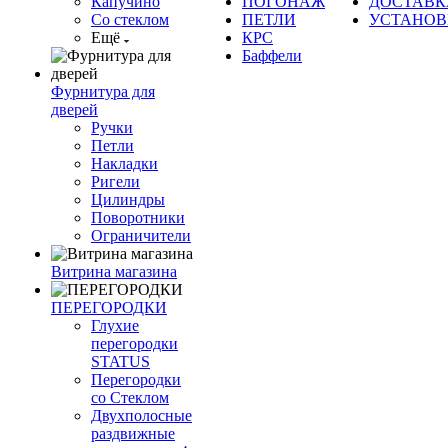
Капучино
ПОГОНАЖ
ДОСТАВК
Со стеклом
ПЕТЛИ
УСТАНОВ
Ещё
КРС
Баффели
Фурнитура для
дверей
Ручки
Петли
Накладки
Ригели
Цилиндры
Поворотники
Ограничители
Витрина магазина
ПЕРЕГОРОДКИ
Глухие
перегородки
STATUS
Перегородки
со Стеклом
Двухполосные
раздвижные