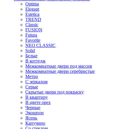
Optima
Elegant
Estetica
TREND
Classic
FUSION
Futura
Favorite
NEO CLASSIC
Solid
Белые
В коттедж
Межкомнатные двери под массив
Межкомнатные двери серебристые
Метро
С зеркалом
Серые
Скрытые двери под покраску
В квартиру
В цвете орех
Черные
Экошпон
Ясень
Капучино
Со стеклом