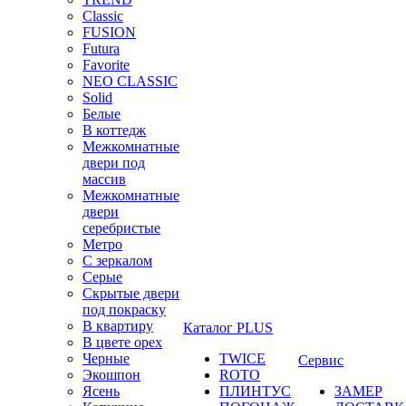
Classic
FUSION
Futura
Favorite
NEO CLASSIC
Solid
Белые
В коттедж
Межкомнатные
двери под
массив
Межкомнатные
двери
серебристые
Метро
С зеркалом
Серые
Скрытые двери
под покраску
В квартиру
Каталог PLUS
В цвете орех
Черные
TWICE
Сервис
Экошпон
ROTO
Ясень
ПЛИНТУС
ЗАМЕР