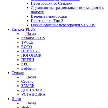
Перегородки со Стеклом
Двухполосные раздвижные системы для 4-х
полотен
Веерные перегородки
Перегородки Тип 2
Глухие офисные перегородки STATUS
Каталог PLUS
Назад
Каталог PLUS
TWICE
ROTO
ПЛИНТУС
ПОГОНАЖ
ПЕТЛИ
КРС
Баффели
Сервис
Назад
Сервис
ЗАМЕР
ДОСТАВКА
УСТАНОВКА
Инфо
Назад
Инфо