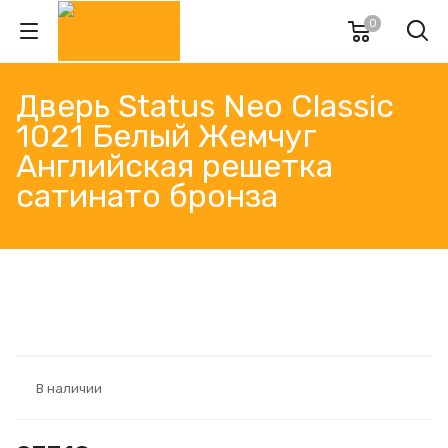
0
Дверь Status Neo Classic
1021 Белый Жемчуг
Английская решетка
сатинато бронза
В наличии