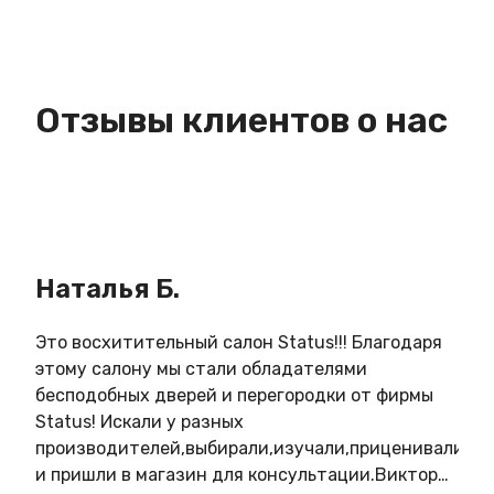
Отзывы клиентов о нас
Наталья Б.
Ин
Это восхитительный салон Status!!! Благодаря
Зам
этому салону мы стали обладателями
кач
бесподобных дверей и перегородки от фирмы
в о
Status! Искали у разных
Нов
производителей,выбирали,изучали,приценивались,
удо
и пришли в магазин для консультации.Виктория