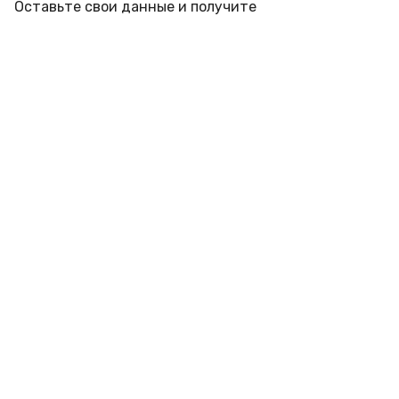
Оставьте свои данные и получите
профессиональную консультацию инженера под
ваш объект с учетом места установки
Подписывайтесь на новости и акции:
Компания
Акции и Скидки
ОПЛАТА
Партнеры
О компании
Реквизиты