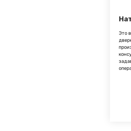
Нат
Это 
двер
прои
конс
зада
опер
на с
уров
было
любя
души