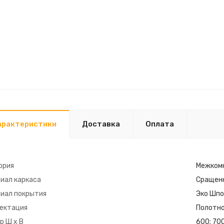
арактеристики
Доставка
Оплата
ория
Межком
иал каркаса
Сращен
иал покрытия
Эко Шпо
ектация
Полотно
р Ш х В
600; 70