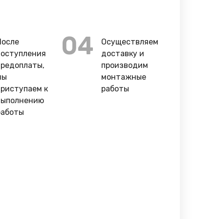
04
После
Осуществляем
поступления
доставку и
предоплаты,
производим
мы
монтажные
приступаем к
работы
выполнению
работы