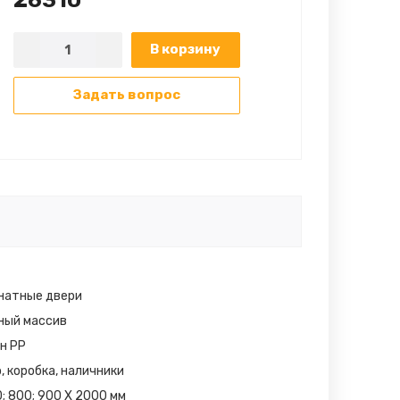
26310
В корзину
Задать вопрос
натные двери
ный массив
н РР
, коробка, наличники
0; 800; 900 Х 2000 мм