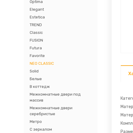
Optima
Elegant
Estetica
TREND
Classic
FUSION
Futura
Favorite
NEO CLASSIC
Solid
Х
Белые
В коттедж
Межкомнатные двери под
Катег
массив
Матер
Межкомнатные двери
серебристые
Матер
Метро
Компл
С зеркалом
Разме