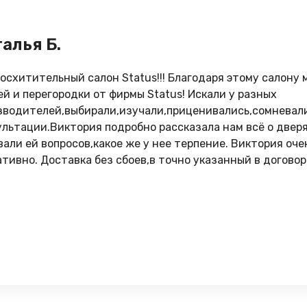
алья Б.
восхитительный салон Status!!! Благодаря этому салону
ей и перегородки от фирмы Status! Искали у разных
зводителей,выбирали,изучали,приценивались,сомневали
ультации.Виктория подробно рассказала нам всё о дверя
вали ей вопросов,какое же у нее терпение. Виктория оче
ативно. Доставка без сбоев,в точно указанный в договор
ледующий день после доставки. Замеры и установку дел
ня. Двери установлены идеально!!! Теперь мы обладател
 потрачено на поиски,но это того стоило. Виктория,Алек
т свой продукт и людей для которых они работают. Низ
 желаем салону процветания! Вы лучшие!!!