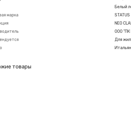
Белый л
вая марка
STATUS
кция
NEO CLA
водитель
ООО "П
ендуется
Для жил
о
Итальян
ожие товары