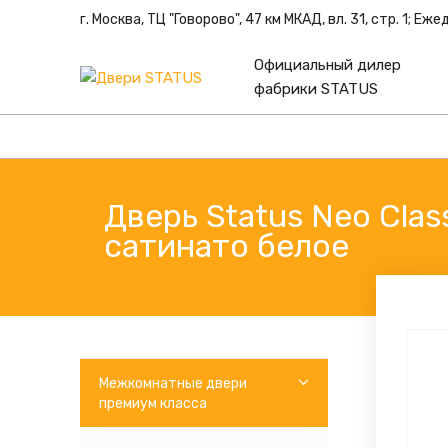
г. Москва, ТЦ "Говорово", 47 км МКАД, вл. 31, стр. 1; Еж
Официальный дилер
фабрики STATUS
Дверь Status Neo Cla
сатинато белое
Межкомнатные двери
премиум класса