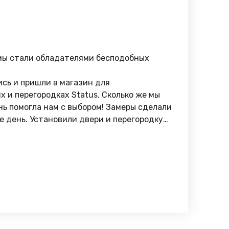
Инкогни
 мы стали обладателями бесподобных
Замечательны
сроки несмотр
сь и пришли в магазин для
х и перегородках Status. Сколько же мы
нь помогла нам с выбором! Замеры сделали
е день. Установили двери и перегородку
ал Александр. Профессионал высочайшего
и великолепных дверей!Да,много времени
сандр - вы лучшие! Вы люди которые
кий Вам поклон за профессионализм. От