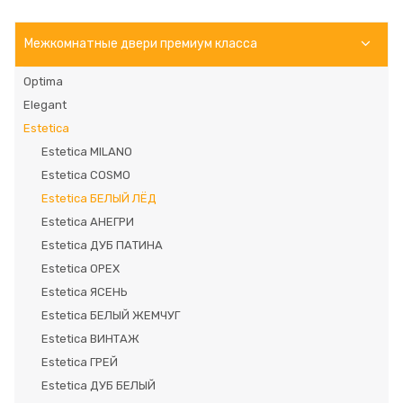
стоило. Виктория,Александр - вы лучшие! Вы
люди которые любят свой продукт и людей для
Межкомнатные двери премиум класса
которых они работают. Низкий Вам поклон за
профессионализм. От души желаем салону
Optima
процветания! Вы лучшие!!!
Elegant
Estetica
Estetica MILANO
Estetica COSMO
Estetica БЕЛЫЙ ЛЁД
Estetica АНЕГРИ
Estetica ДУБ ПАТИНА
Estetica ОРЕХ
Estetica ЯСЕНЬ
Estetica БЕЛЫЙ ЖЕМЧУГ
Estetica ВИНТАЖ
Estetica ГРЕЙ
Estetica ДУБ БЕЛЫЙ