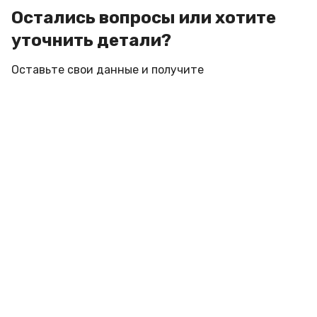
Остались вопросы или хотите
уточнить детали?
Оставьте свои данные и получите
профессиональную консультацию инженера под
ваш объект с учетом места установки
Подписывайтесь на новости и акции:
Компания
Акции и Скидки
ОПЛАТА