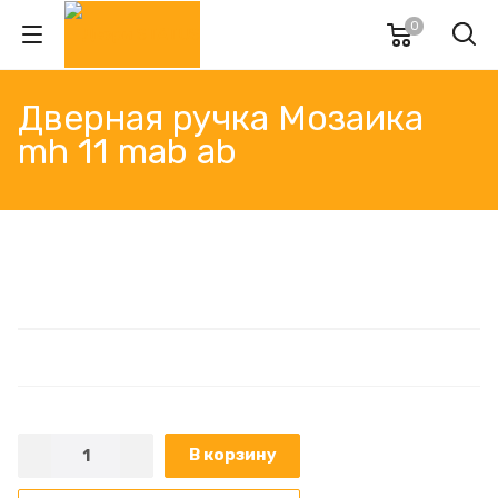
0
Дверная ручка Мозаика
mh 11 mab ab
В корзину