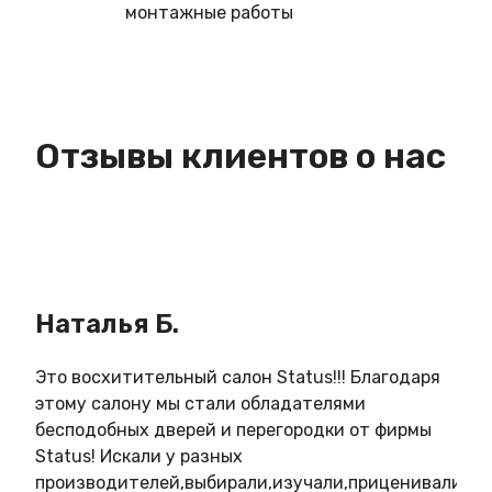
монтажные работы
Отзывы клиентов о нас
Наталья Б.
Ин
Это восхитительный салон Status!!! Благодаря
Зам
этому салону мы стали обладателями
кач
бесподобных дверей и перегородки от фирмы
в о
Status! Искали у разных
Нов
производителей,выбирали,изучали,приценивались,
удо