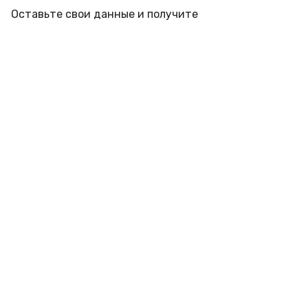
Оставьте свои данные и получите
профессиональную консультацию инженера под
ваш объект с учетом места установки
Подписывайтесь на новости и акции:
Компания
Акции и Скидки
ОПЛАТА
Партнеры
О компании
Реквизиты