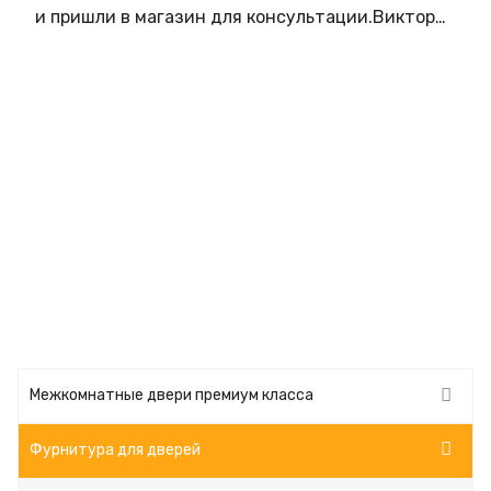
и пришли в магазин для консультации.Виктория
подробно рассказала нам всё о дверях и
перегородках Status. Сколько же мы задавали
ей вопросов,какое же у нее терпение. Виктория
очень помогла нам с выбором! Замеры сделали
оперативно. Доставка без сбоев,в точно
указанный в договоре день. Установили двери и
перегородку на следующий день после
доставки. Замеры и установку делал
Александр. Профессионал высочайшего уровня.
Двери установлены идеально!!! Теперь мы
обладатели великолепных дверей!Да,много
времени было потрачено на поиски,но это того
стоило. Виктория,Александр - вы лучшие! Вы
люди которые любят свой продукт и людей для
Межкомнатные двери премиум класса
которых они работают. Низкий Вам поклон за
профессионализм. От души желаем салону
Фурнитура для дверей
процветания! Вы лучшие!!!