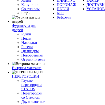
Ясень
ПЛИНТУС
ЗАМЕР
Капучино
ПОГОНАЖ
ДОСТАВК
Со стеклом
ПЕТЛИ
УСТАНОВ
Ещё
КРС
Баффели
Фурнитура для
дверей
Ручки
Петли
Накладки
Ригели
Цилиндры
Поворотники
Ограничители
Витрина магазина
ПЕРЕГОРОДКИ
Глухие
перегородки
STATUS
Перегородки
со Стеклом
Двухполосные