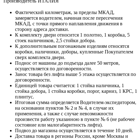
Производитель
ИТАЛИЯ
Фактический километраж, за пределы МКАД,
замеряется водителем, начиная после пересечения
МКАД, с точки прямого наплавления движения в
сторону адреса доставки.
К комплекту двери относится 1 полотно, 1 коробка, 5
стоек наличников, 2,5 стойки добора.
К дополнительным погонажным изделиям относятся
коробки, наличники, доборы, купленные Покупателем
сверх комплекта двери.
Поднос от машины до подъезда далее 50 метров,
осуществляется по договоренности.
Занос товара без лифта выше 5 этажа осуществляется по
договоренности.
Единицей товара считается: 1 стойка наличника, 1
стойка добора, 1 стойка коробки, порог, карниз, 1 КРС, 1
плинтус.
Итоговая сумма определяется Водителем-экспедитором,
на основании пунктов № 2 и № 4, в случае их
применения, а также с случае невозможности
произвести работу указанною в пункте № 6 (не рабочее
состояние или малогабаритность лифта).
Подвоз до магазина осуществляется в течение 10 дней.
Доставка товара в регионы России, кроме Москвы и