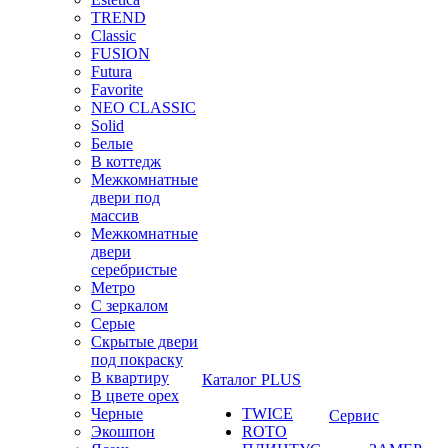
TREND
Classic
FUSION
Futura
Favorite
NEO CLASSIC
Solid
Белые
В коттедж
Межкомнатные
двери под
массив
Межкомнатные
двери
серебристые
Метро
С зеркалом
Серые
Скрытые двери
под покраску
В квартиру
Каталог PLUS
В цвете орех
Черные
TWICE
Сервис
Экошпон
ROTO