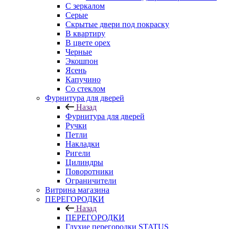
С зеркалом
Серые
Скрытые двери под покраску
В квартиру
В цвете орех
Черные
Экошпон
Ясень
Капучино
Со стеклом
Фурнитура для дверей
Назад
Фурнитура для дверей
Ручки
Петли
Накладки
Ригели
Цилиндры
Поворотники
Ограничители
Витрина магазина
ПЕРЕГОРОДКИ
Назад
ПЕРЕГОРОДКИ
Глухие перегородки STATUS