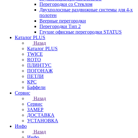
Перегородки со Стеклом
Двухполосные раздвижные системы для 4-х
полотен
Веерные перегородки
Перегородки Тип 2
Глухие офисные перегородки STATUS
Каталог PLUS
Назад
Каталог PLUS
TWICE
ROTO
ПЛИНТУС
ПОГОНАЖ
ПЕТЛИ
КРС
Баффели
Сервис
Назад
Сервис
ЗАМЕР
ДОСТАВКА
УСТАНОВКА
Инфо
Назад
Инфо