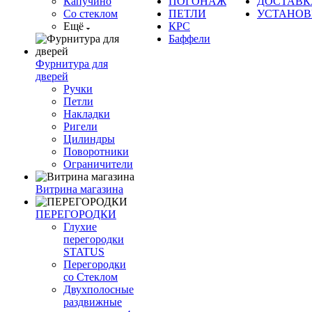
Капучино
ПОГОНАЖ
ДОСТАВК
Со стеклом
ПЕТЛИ
УСТАНОВ
Ещё
КРС
Баффели
Фурнитура для
дверей
Ручки
Петли
Накладки
Ригели
Цилиндры
Поворотники
Ограничители
Витрина магазина
ПЕРЕГОРОДКИ
Глухие
перегородки
STATUS
Перегородки
со Стеклом
Двухполосные
раздвижные