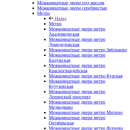
Межкомнатные двери под массив
Межкомнатные двери серебристые
Метро
Назад
Метро
Межкомнатные двери метро
Академическая
Межкомнатные двери метро
Домодедовская
Межкомнатные двери метро Зябликово
Межкомнатные двери метро
Калужская
Межкомнатные двери метро
Красногвардейская
Межкомнатные двери метро Курская
Межкомнатные двери метро
Кутузовская
Межкомнатные двери метро
Ленинский проспект
Межкомнатные двери метро
Медведково
Межкомнатные двери метро Митино
Межкомнатные двери метро
Октябрьская
Межкомнатные двери метро Ясенево