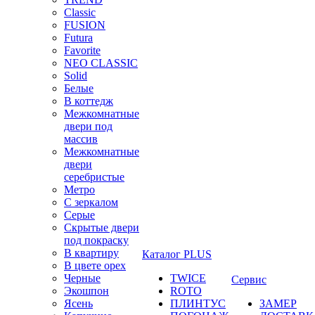
Classic
FUSION
Futura
Favorite
NEO CLASSIC
Solid
Белые
В коттедж
Межкомнатные
двери под
массив
Межкомнатные
двери
серебристые
Метро
С зеркалом
Серые
Скрытые двери
под покраску
В квартиру
Каталог PLUS
В цвете орех
Черные
TWICE
Сервис
Экошпон
ROTO
Ясень
ПЛИНТУС
ЗАМЕР