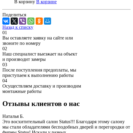
В корзину
В корзине
Поделиться
Назад к списку
01
Вы оставляете заявку на сайте или
звоните по номеру
02
Наш специалист выезжает на объект
и производит замеры
03
После поступления предоплаты, мы
приступаем к выполнению работы
04
Осуществляем доставку и производим
монтажные работы
Отзывы клиентов о нас
Наталья Б.
И
Это восхитительный салон Status!!! Благодаря этому салону
З
мы стали обладателями бесподобных дверей и перегородки от
п
фирмы Status! Искали у разных
б