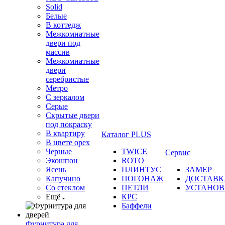
Solid
Белые
В коттедж
Межкомнатные
двери под
массив
Межкомнатные
двери
серебристые
Метро
С зеркалом
Серые
Скрытые двери
под покраску
В квартиру
Каталог PLUS
В цвете орех
Черные
TWICE
Сервис
Экошпон
ROTO
Ясень
ПЛИНТУС
ЗАМЕР
Капучино
ПОГОНАЖ
ДОСТАВК
Со стеклом
ПЕТЛИ
УСТАНОВ
Ещё
КРС
Баффели
Фурнитура для