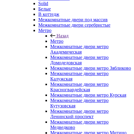
Solid
Белые
В коттедж
Межкомнатные двери под массив
Межкомнатные двери серебристые
Метро
Назад
Метро
Межкомнатные двери метро
Академическая
Межкомнатные двери метро
Домодедовская
Межкомнатные двери метро Зябликово
Межкомнатные двери метро
Калужская
Межкомнатные двери метро
Красногвардейская
Межкомнатные двери метро Курская
Межкомнатные двери метро
Кутузовская
Межкомнатные двери метро
Ленинский проспект
Межкомнатные двери метро
Медведково
Межкомнатные двери метро Митино