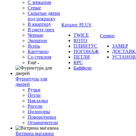
С зеркалом
Серые
Скрытые двери
под покраску
В квартиру
Каталог PLUS
В цвете орех
Черные
TWICE
Сервис
Экошпон
ROTO
Ясень
ПЛИНТУС
ЗАМЕР
Капучино
ПОГОНАЖ
ДОСТАВК
Со стеклом
ПЕТЛИ
УСТАНОВ
Ещё
КРС
Баффели
Фурнитура для
дверей
Ручки
Петли
Накладки
Ригели
Цилиндры
Поворотники
Ограничители
Витрина магазина