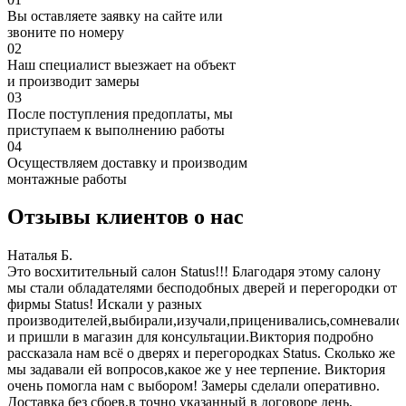
Вы оставляете заявку на сайте или
звоните по номеру
02
Наш специалист выезжает на объект
и производит замеры
03
После поступления предоплаты, мы
приступаем к выполнению работы
04
Осуществляем доставку и производим
монтажные работы
Отзывы клиентов о нас
Наталья Б.
И
Это восхитительный салон Status!!! Благодаря этому салону
З
мы стали обладателями бесподобных дверей и перегородки от
п
фирмы Status! Искали у разных
б
производителей,выбирали,изучали,приценивались,сомневалис
и пришли в магазин для консультации.Виктория подробно
рассказала нам всё о дверях и перегородках Status. Сколько же
мы задавали ей вопросов,какое же у нее терпение. Виктория
очень помогла нам с выбором! Замеры сделали оперативно.
Доставка без сбоев,в точно указанный в договоре день.