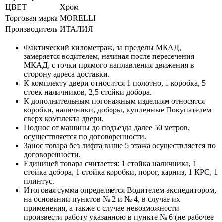
ЦВЕТ
Хром
Торговая марка
MORELLI
Производитель
ИТАЛИЯ
Фактический километраж, за пределы МКАД,
замеряется водителем, начиная после пересечения
МКАД, с точки прямого наплавления движения в
сторону адреса доставки.
К комплекту двери относится 1 полотно, 1 коробка, 5
стоек наличников, 2,5 стойки добора.
К дополнительным погонажным изделиям относятся
коробки, наличники, доборы, купленные Покупателем
сверх комплекта двери.
Поднос от машины до подъезда далее 50 метров,
осуществляется по договоренности.
Занос товара без лифта выше 5 этажа осуществляется по
договоренности.
Единицей товара считается: 1 стойка наличника, 1
стойка добора, 1 стойка коробки, порог, карниз, 1 КРС, 1
плинтус.
Итоговая сумма определяется Водителем-экспедитором,
на основании пунктов № 2 и № 4, в случае их
применения, а также с случае невозможности
произвести работу указанною в пункте № 6 (не рабочее