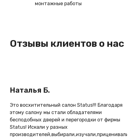
монтажные работы
Отзывы клиентов о нас
Наталья Б.
Ин
Это восхитительный салон Status!!! Благодаря
Зам
этому салону мы стали обладателями
кач
бесподобных дверей и перегородки от фирмы
в о
Status! Искали у разных
Нов
производителей,выбирали,изучали,приценивались,
удо