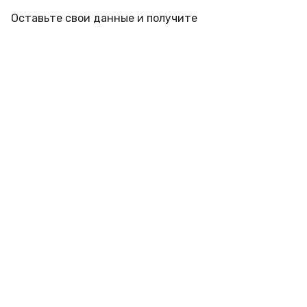
Оставьте свои данные и получите
профессиональную консультацию инженера под
ваш объект с учетом места установки
Подписывайтесь на новости и акции:
Компания
Акции и Скидки
ОПЛАТА
Партнеры
О компании