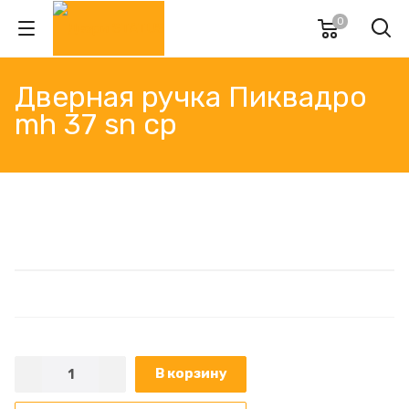
0
Дверная ручка Пиквадро
mh 37 sn cp
В корзину