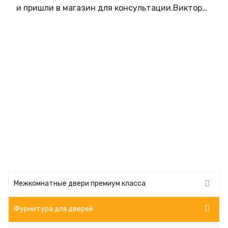
и пришли в магазин для консультации.Виктория
подробно рассказала нам всё о дверях и
перегородках Status. Сколько же мы задавали
ей вопросов,какое же у нее терпение. Виктория
очень помогла нам с выбором! Замеры сделали
оперативно. Доставка без сбоев,в точно
указанный в договоре день. Установили двери и
перегородку на следующий день после
доставки. Замеры и установку делал
Александр. Профессионал высочайшего уровня.
Двери установлены идеально!!! Теперь мы
обладатели великолепных дверей!Да,много
времени было потрачено на поиски,но это того
стоило. Виктория,Александр - вы лучшие! Вы
люди которые любят свой продукт и людей для
Межкомнатные двери премиум класса
которых они работают. Низкий Вам поклон за
профессионализм. От души желаем салону
Фурнитура для дверей
процветания! Вы лучшие!!!