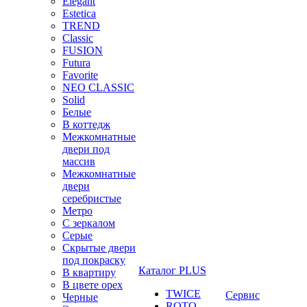
Elegant
Estetica
TREND
Classic
FUSION
Futura
Favorite
NEO CLASSIC
Solid
Белые
В коттедж
Межкомнатные
двери под
массив
Межкомнатные
двери
серебристые
Метро
С зеркалом
Серые
Скрытые двери
под покраску
Каталог PLUS
В квартиру
В цвете орех
TWICE
Сервис
Черные
ROTO