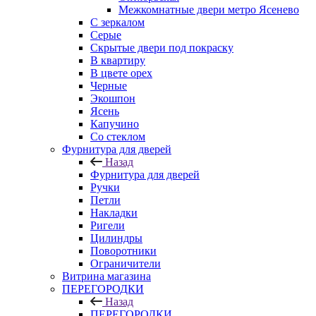
Межкомнатные двери метро Ясенево
С зеркалом
Серые
Скрытые двери под покраску
В квартиру
В цвете орех
Черные
Экошпон
Ясень
Капучино
Со стеклом
Фурнитура для дверей
Назад
Фурнитура для дверей
Ручки
Петли
Накладки
Ригели
Цилиндры
Поворотники
Ограничители
Витрина магазина
ПЕРЕГОРОДКИ
Назад
ПЕРЕГОРОДКИ