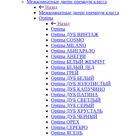
Межкомнатные двери премиум класса
Назад
Межкомнатные двери премиум класса
Optima
Назад
Optima
Optima ДУБ ВИНТАЖ
Optima COSMO
Optima MILANO
Optima АБИГАРАДО
Optima АНЕГРИ
Optima БЕЛЫЙ ЖЕМЧУГ
Optima БЕЛЫЙ ЛЕД
Optima ГРЕЙ
Optima ДУБ БЕЛЫЙ
Optima ДУБ ЗОЛОТИСТЫЙ
Optima ДУБ КАПУЧИНО
Optima ДУБ ПАТИНА
Optima ДУБ СВЕТЛЫЙ
Optima ДУБ СЕРЫЙ
Optima ДУБ ХРУСТАЛЬ
Optima ДУБ ЧЕРНЫЙ
Optima ОРЕХ
Optima СЕРЕБРО
Optima ЯСЕНЬ