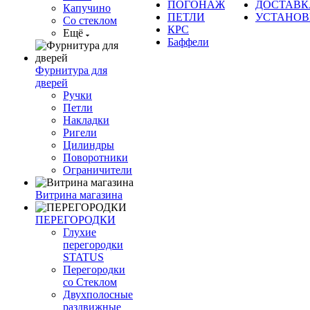
ПОГОНАЖ
ДОСТАВК
Капучино
ПЕТЛИ
УСТАНОВ
Со стеклом
КРС
Ещё
Баффели
Фурнитура для
дверей
Ручки
Петли
Накладки
Ригели
Цилиндры
Поворотники
Ограничители
Витрина магазина
ПЕРЕГОРОДКИ
Глухие
перегородки
STATUS
Перегородки
со Стеклом
Двухполосные
раздвижные