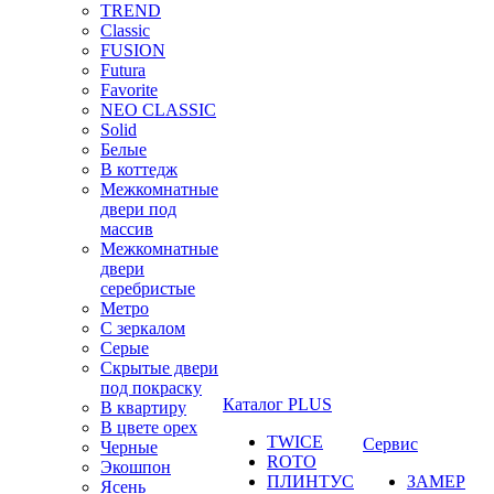
TREND
Classic
FUSION
Futura
Favorite
NEO CLASSIC
Solid
Белые
В коттедж
Межкомнатные
двери под
массив
Межкомнатные
двери
серебристые
Метро
С зеркалом
Серые
Скрытые двери
под покраску
Каталог PLUS
В квартиру
В цвете орех
TWICE
Сервис
Черные
ROTO
Экошпон
ПЛИНТУС
ЗАМЕР
Ясень