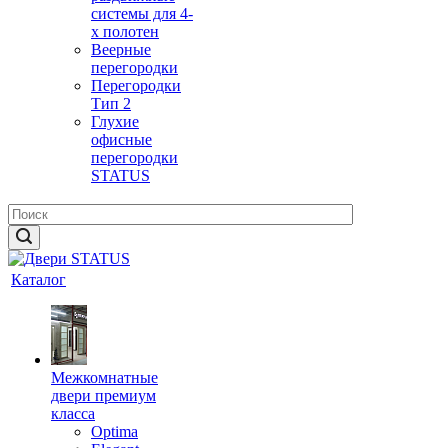
системы для 4-
х полотен
Веерные
перегородки
Перегородки
Тип 2
Глухие
офисные
перегородки
STATUS
Каталог
Межкомнатные
двери премиум
класса
Optima