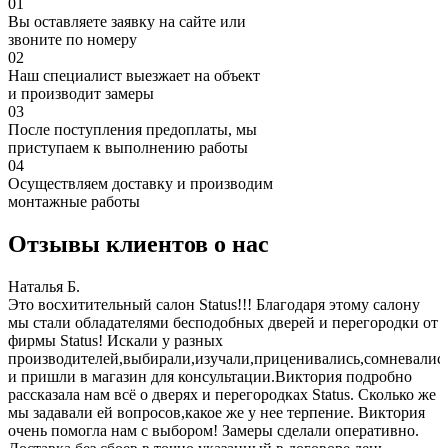
01
Вы оставляете заявку на сайте или
звоните по номеру
02
Наш специалист выезжает на объект
и производит замеры
03
После поступления предоплаты, мы
приступаем к выполнению работы
04
Осуществляем доставку и производим
монтажные работы
Отзывы клиентов о нас
Наталья Б.
И
Это восхитительный салон Status!!! Благодаря этому салону
З
мы стали обладателями бесподобных дверей и перегородки от
п
фирмы Status! Искали у разных
б
производителей,выбирали,изучали,приценивались,сомневалис
и пришли в магазин для консультации.Виктория подробно
рассказала нам всё о дверях и перегородках Status. Сколько же
мы задавали ей вопросов,какое же у нее терпение. Виктория
очень помогла нам с выбором! Замеры сделали оперативно.